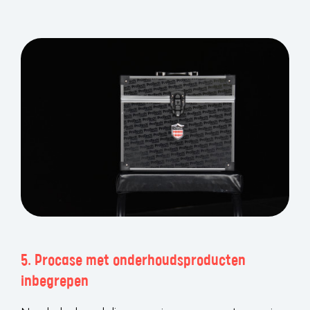
5. Procase met onderhoudsproducten
inbegrepen