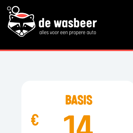
BASIS
14
€