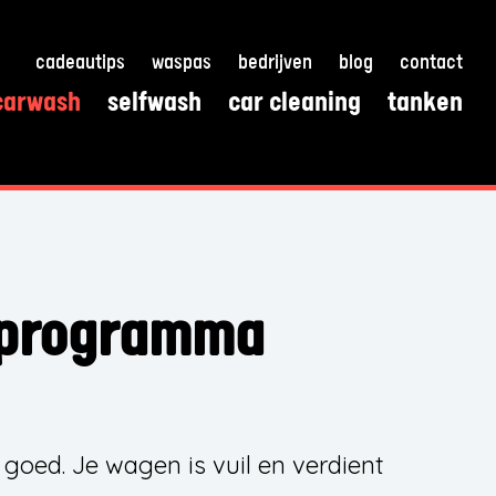
cadeautips
waspas
bedrijven
blog
contact
carwash
selfwash
car cleaning
tanken
sprogramma
 goed. Je wagen is vuil en verdient